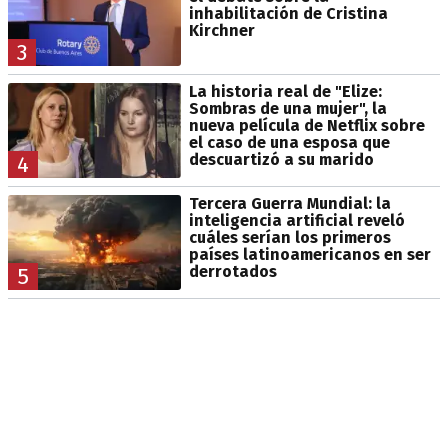
inhabilitación de Cristina
Kirchner
3
La historia real de "Elize:
Sombras de una mujer", la
nueva película de Netflix sobre
el caso de una esposa que
descuartizó a su marido
4
Tercera Guerra Mundial: la
inteligencia artificial reveló
cuáles serían los primeros
países latinoamericanos en ser
derrotados
5