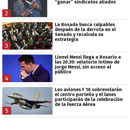
“ganar” sindicatos aliados
2
La Rosada busca culpables
después de la derrota en el
Senado y recalcula su
estrategia
3
Lionel Messi llega a Rosario a
las 20.30: velatorio íntimo de
Jorge Messi, sin acceso al
público
4
Los aviones F 16 sobrevolarán
el centro porteño y el lunes
participarán de la celebración
de la Fuerza Aérea
5