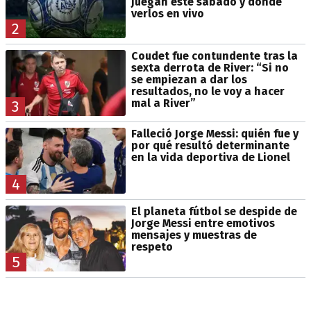
juegan este sábado y dónde
verlos en vivo
2
Coudet fue contundente tras la
sexta derrota de River: “Si no
se empiezan a dar los
resultados, no le voy a hacer
mal a River”
3
Falleció Jorge Messi: quién fue y
por qué resultó determinante
en la vida deportiva de Lionel
4
El planeta fútbol se despide de
Jorge Messi entre emotivos
mensajes y muestras de
respeto
5