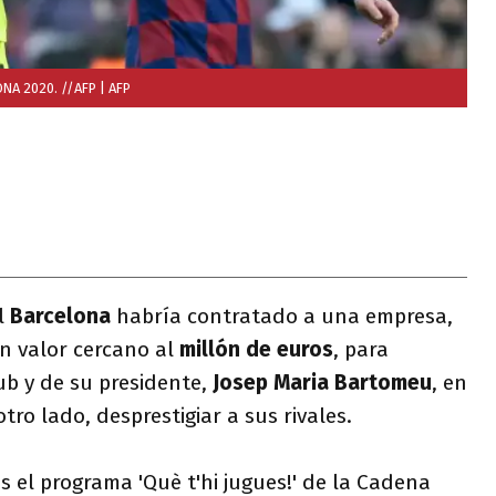
ONA 2020. //AFP
| AFP
el
Barcelona
habría contratado a una empresa,
n valor cercano al
millón de euros
, para
ub y de su presidente,
Josep Maria Bartomeu
, en
otro lado, desprestigiar a sus rivales.
 el programa 'Què t'hi jugues!' de la Cadena