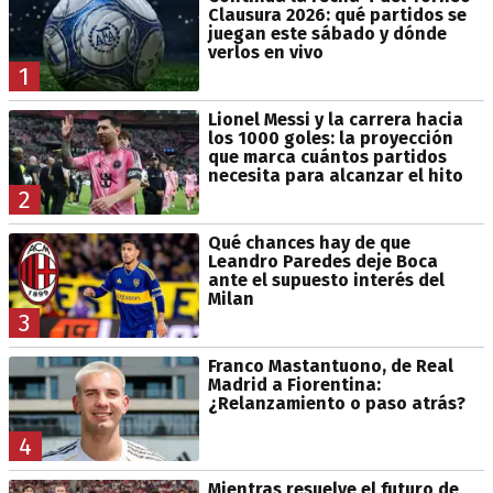
Clausura 2026: qué partidos se
juegan este sábado y dónde
verlos en vivo
1
Lionel Messi y la carrera hacia
los 1000 goles: la proyección
que marca cuántos partidos
necesita para alcanzar el hito
2
Qué chances hay de que
Leandro Paredes deje Boca
ante el supuesto interés del
Milan
3
Franco Mastantuono, de Real
Madrid a Fiorentina:
¿Relanzamiento o paso atrás?
4
Mientras resuelve el futuro de