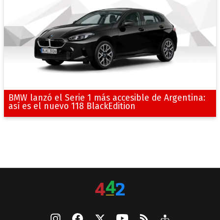
BMW lanzó el Serie 1 más accesible de Argentina:
así es el nuevo 118 BlackEdition