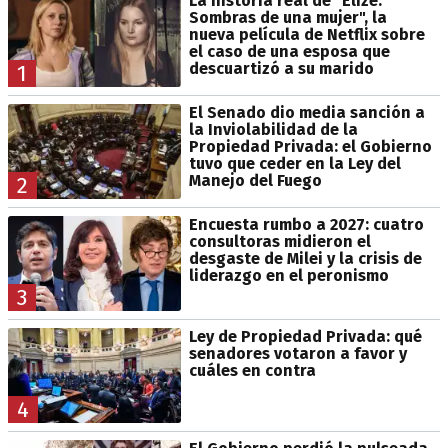
La historia real de "Elize:
Sombras de una mujer", la
nueva película de Netflix sobre
el caso de una esposa que
descuartizó a su marido
1
El Senado dio media sanción a
la Inviolabilidad de la
Propiedad Privada: el Gobierno
tuvo que ceder en la Ley del
Manejo del Fuego
2
Encuesta rumbo a 2027: cuatro
consultoras midieron el
desgaste de Milei y la crisis de
liderazgo en el peronismo
3
Ley de Propiedad Privada: qué
senadores votaron a favor y
cuáles en contra
4