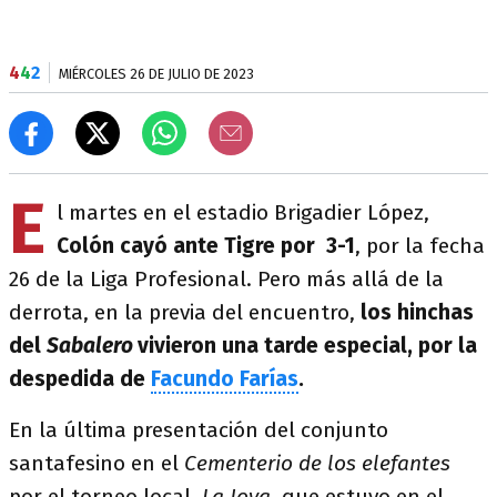
4
4
2
MIÉRCOLES 26 DE JULIO DE 2023
E
l martes en el estadio Brigadier López,
Colón cayó ante Tigre por 3-1
, por la fecha
26 de la Liga Profesional. Pero más allá de la
derrota, en la previa del encuentro,
los hinchas
del
Sabalero
vivieron una tarde especial, por la
despedida de
Facundo Farías
.
En la última presentación del conjunto
santafesino en el
Cementerio de los elefantes
por el torneo local,
La Joya
, que estuvo en el