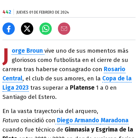
4
4
2
JUEVES 01 DE FEBRERO DE 2024
J
orge Broun
vive uno de sus momentos más
gloriosos como futbolista en el cierre de su
carrera tras haberse consagrado con
Rosario
Central
, el club de sus amores, en la
Copa de la
Liga 2023
tras superar a
Platense
1 a 0 en
Santiago del Estero.
En la vasta trayectoria del arquero,
Fatura
coincidió con
Diego Armando
Maradona
cuando fue técnico de
Gimnasia y Esgrima de la