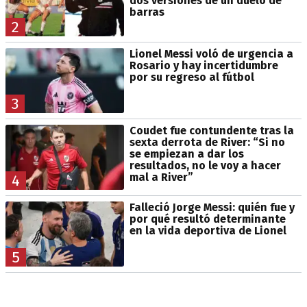
dos versiones de un duelo de
barras
2
Lionel Messi voló de urgencia a
Rosario y hay incertidumbre
por su regreso al fútbol
3
Coudet fue contundente tras la
sexta derrota de River: “Si no
se empiezan a dar los
resultados, no le voy a hacer
mal a River”
4
Falleció Jorge Messi: quién fue y
por qué resultó determinante
en la vida deportiva de Lionel
5