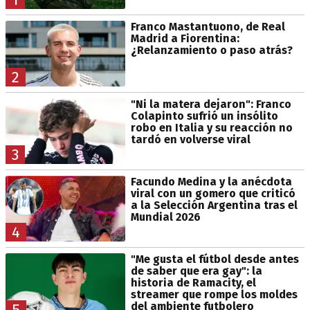
Franco Mastantuono, de Real
Madrid a Fiorentina:
¿Relanzamiento o paso atrás?
2
"Ni la matera dejaron": Franco
Colapinto sufrió un insólito
robo en Italia y su reacción no
tardó en volverse viral
3
Facundo Medina y la anécdota
viral con un gomero que criticó
a la Selección Argentina tras el
Mundial 2026
4
"Me gusta el fútbol desde antes
de saber que era gay": la
historia de Ramacity, el
streamer que rompe los moldes
del ambiente futbolero
5