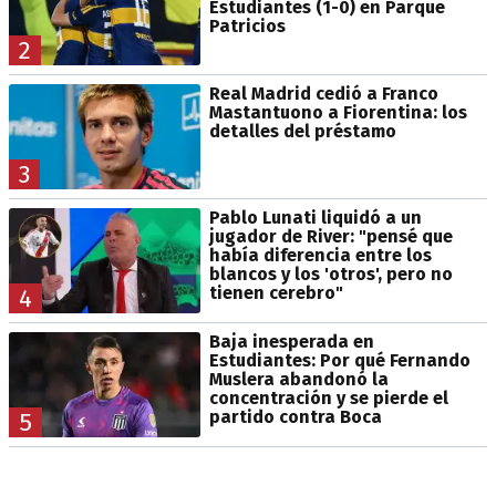
Estudiantes (1-0) en Parque
Patricios
2
Real Madrid cedió a Franco
Mastantuono a Fiorentina: los
detalles del préstamo
3
Pablo Lunati liquidó a un
jugador de River: "pensé que
había diferencia entre los
blancos y los 'otros', pero no
tienen cerebro"
4
Baja inesperada en
Estudiantes: Por qué Fernando
Muslera abandonó la
concentración y se pierde el
partido contra Boca
5