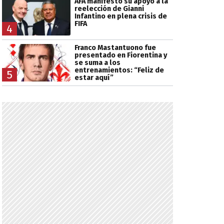
AFA manifestó su apoyo a la
reelección de Gianni
Infantino en plena crisis de
FIFA
4
Franco Mastantuono fue
presentado en Fiorentina y
se suma a los
entrenamientos: “Feliz de
5
estar aquí”