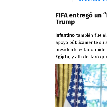
FIFA entregó un 
Trump
Infantino
también fue elo
apoyó públicamente su a
presidente estadouniden
Egipto
, y allí declaró q