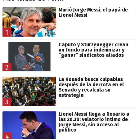
Murió Jorge Messi, el papá de
Lionel Messi
1
Caputo y Sturzenegger crean
un fondo para indemnizar y
“ganar” sindicatos aliados
2
La Rosada busca culpables
después de la derrota en el
Senado y recalcula su
estrategia
3
Lionel Messi llega a Rosario a
las 20.30: velatorio íntimo de
Jorge Messi, sin acceso al
público
4