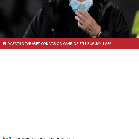
EL MAESTRO TABÁREZ CON VARIOS CAMBIOS EN URUGUAY.
| AFP
4
4
2