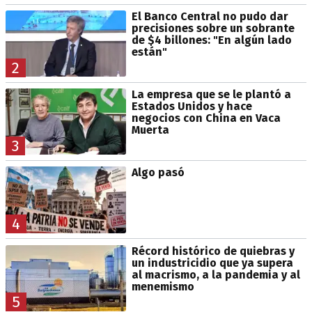
El Banco Central no pudo dar
precisiones sobre un sobrante
de $4 billones: "En algún lado
están"
2
La empresa que se le plantó a
Estados Unidos y hace
negocios con China en Vaca
Muerta
3
Algo pasó
4
Récord histórico de quiebras y
un industricidio que ya supera
al macrismo, a la pandemia y al
menemismo
5