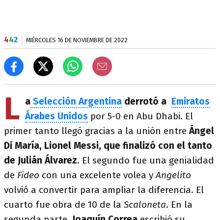
4
4
2
MIÉRCOLES 16 DE NOVIEMBRE DE 2022
L
a
Selección Argentina
derrotó a
Emiratos
Árabes Unidos
por 5-0 en Abu Dhabi. El
primer tanto llegó gracias a la unión entre
Ángel
Di María, Lionel Messi, que finalizó con el tanto
de Julián Álvarez
. El segundo fue una genialidad
de
Fideo
con una excelente volea y
Angelito
volvió a convertir para ampliar la diferencia. El
cuarto fue obra de 10 de la
Scaloneta
. En la
segunda parte,
Joaquín Correa
escribió su