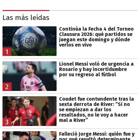
Las más leídas
Continúa la Fecha 4 del Torneo
Clausura 2026: qué partidos se
juegan este domingo y dónde
verlos en vivo
1
Lionel Messi voló de urgencia a
Rosario y hay incertidumbre
por su regreso al fútbol
2
Coudet fue contundente tras la
sexta derrota de River: “Si no
se empiezan a dar los
resultados, no le voy a hacer
mal a River”
3
Falleció Jorge Messi: quién fue y
por qué resultó determinante