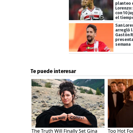
planteo 
Lorenzo:
con 10 j
el tiemp
San Lore
arregló l
Gastón R
present
semana