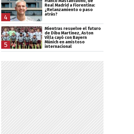
Franco Mastantuono, de
Real Madrid a Fiorentina:
¿Relanzamiento o paso
atrás?
4
Mientras resuelve el futuro
de Dibu Martínez, Aston
Villa cayó con Bayern
Múnich en amistoso
5
internacional