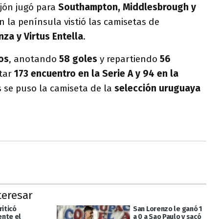
ajón jugó para
Southampton, Middlesbrough y
 la península vistió las camisetas de
za y Virtus Entella
.
os
, anotando
58 goles
y repartiendo
56
utar
173 encuentro en la Serie A y 94 en la
 se puso la camiseta de la
selección uruguaya
teresar
riticó
San Lorenzo le ganó 1
nte el
a 0 a Sao Paulo y sacó