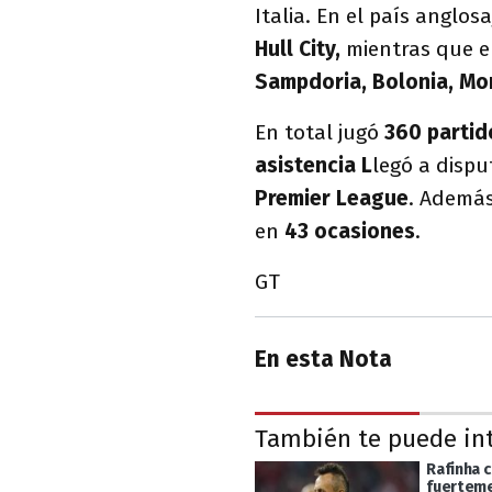
Italia. En el país anglos
Hull City,
mientras que en
Sampdoria, Bolonia, Mon
En total jugó
360 partid
asistencia L
legó a disp
Premier League
. Además
en
43 ocasiones
.
GT
En esta Nota
También te puede in
Rafinha c
fuerteme