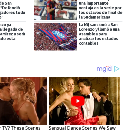
de San
una importante
 "Defendió
ventaja en la serie por
ugadores todo
los octavos de final de
o"
la Sudamericana
nzo ya
La IGJ sancionó a San
a llegada de
Lorenzo y llamó a una
amírez y será
asamblea para
ado esta
analizar los estados
contables