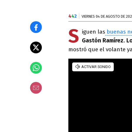
4
4
2
VIERNES 04 DE AGOSTO DE 20
S
iguen las
buenas no
Gastón Ramírez. L
mostró que el volante ya