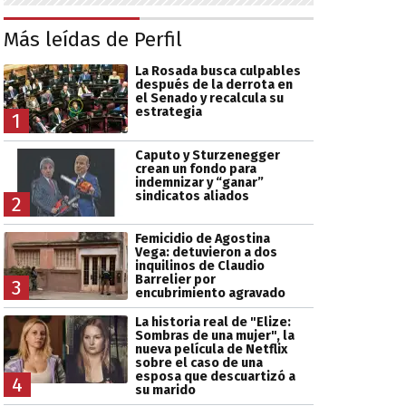
Más leídas de Perfil
La Rosada busca culpables
después de la derrota en
el Senado y recalcula su
estrategia
1
Caputo y Sturzenegger
crean un fondo para
indemnizar y “ganar”
sindicatos aliados
2
Femicidio de Agostina
Vega: detuvieron a dos
inquilinos de Claudio
Barrelier por
3
encubrimiento agravado
La historia real de "Elize:
Sombras de una mujer", la
nueva película de Netflix
sobre el caso de una
esposa que descuartizó a
4
su marido