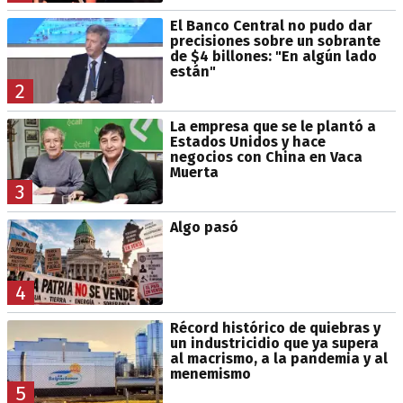
El Banco Central no pudo dar
precisiones sobre un sobrante
de $4 billones: "En algún lado
están"
2
La empresa que se le plantó a
Estados Unidos y hace
negocios con China en Vaca
Muerta
3
Algo pasó
4
Récord histórico de quiebras y
un industricidio que ya supera
al macrismo, a la pandemia y al
menemismo
5