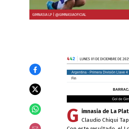
GIMNASIA LP
| @GIMNASIAOFICIAL
4
4
2
LUNES 01 DE DICIEMBRE DE 202
G
imnasia de La Pla
Claudio Chiqui Tap
Con este resultado, el L