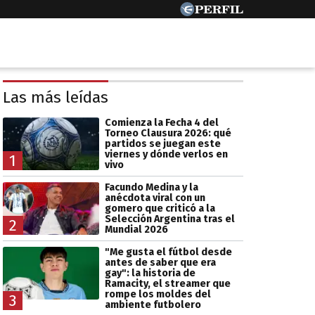
Las más leídas
Comienza la Fecha 4 del
Torneo Clausura 2026: qué
partidos se juegan este
viernes y dónde verlos en
1
vivo
Facundo Medina y la
anécdota viral con un
gomero que criticó a la
Selección Argentina tras el
2
Mundial 2026
"Me gusta el fútbol desde
antes de saber que era
gay": la historia de
Ramacity, el streamer que
rompe los moldes del
3
ambiente futbolero