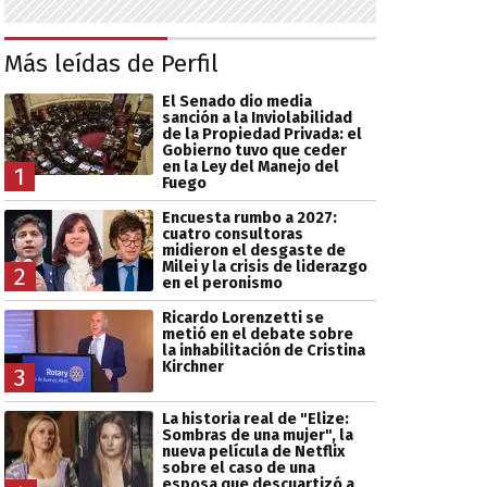
Más leídas de Perfil
El Senado dio media
sanción a la Inviolabilidad
de la Propiedad Privada: el
Gobierno tuvo que ceder
en la Ley del Manejo del
1
Fuego
Encuesta rumbo a 2027:
cuatro consultoras
midieron el desgaste de
Milei y la crisis de liderazgo
2
en el peronismo
Ricardo Lorenzetti se
metió en el debate sobre
la inhabilitación de Cristina
Kirchner
3
La historia real de "Elize:
Sombras de una mujer", la
nueva película de Netflix
sobre el caso de una
esposa que descuartizó a