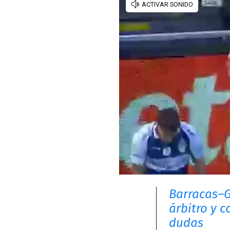
Barracas–G
árbitro y 
dudas