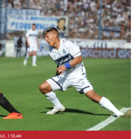
LE..
| TÉLAM