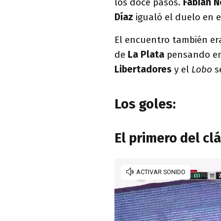
los doce pasos.
Fabián 
Díaz
igualó el duelo en 
El encuentro también er
de
La Plata
pensando en 
Libertadores
y el
Lobo
s
Los goles:
El primero del cl