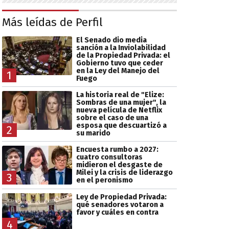
Más leídas de Perfil
El Senado dio media
sanción a la Inviolabilidad
de la Propiedad Privada: el
Gobierno tuvo que ceder
en la Ley del Manejo del
1
Fuego
La historia real de "Elize:
Sombras de una mujer", la
nueva película de Netflix
sobre el caso de una
esposa que descuartizó a
2
su marido
Encuesta rumbo a 2027:
cuatro consultoras
midieron el desgaste de
Milei y la crisis de liderazgo
3
en el peronismo
Ley de Propiedad Privada:
qué senadores votaron a
favor y cuáles en contra
4