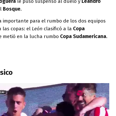
Noguera
le puso suspenso al duelo y
Leandro
el
Bosque
.
a importante para el rumbo de los dos equipos
las copas: el
León
clasificó a la
Copa
e metió en la lucha rumbo
Copa Sudamericana
.
ásico