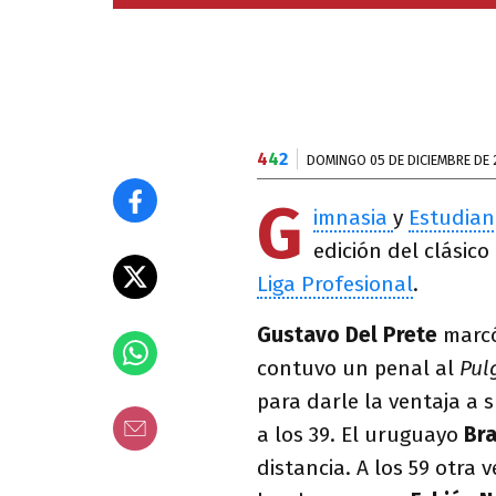
4
4
2
DOMINGO 05 DE DICIEMBRE DE 
G
imnasia
y
Estudian
edición del clásico
Liga Profesional
.
Gustavo Del Prete
marcó
contuvo un penal al
Pul
para darle la ventaja a 
a los 39. El uruguayo
Br
distancia. A los 59 otra v