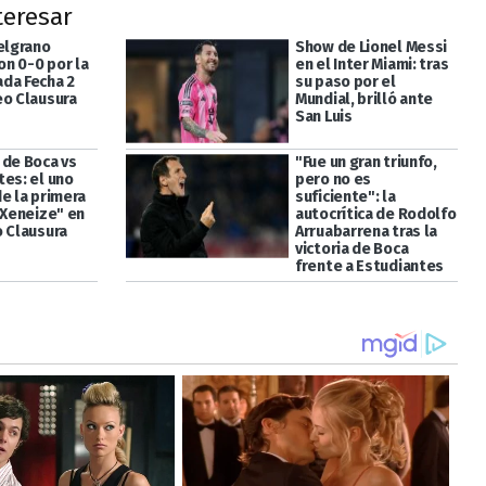
teresar
Belgrano
Show de Lionel Messi
n 0-0 por la
en el Inter Miami: tras
da Fecha 2
su paso por el
eo Clausura
Mundial, brilló ante
San Luis
 de Boca vs
"Fue un gran triunfo,
tes: el uno
pero no es
e la primera
suficiente": la
"Xeneize" en
autocrítica de Rodolfo
o Clausura
Arruabarrena tras la
victoria de Boca
frente a Estudiantes