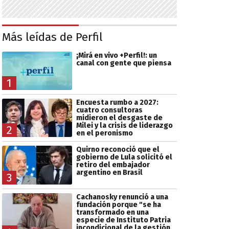
Más leídas de Perfil
¡Mirá en vivo +Perfil!: un
canal con gente que piensa
1
Encuesta rumbo a 2027:
cuatro consultoras
midieron el desgaste de
Milei y la crisis de liderazgo
2
en el peronismo
Quirno reconoció que el
gobierno de Lula solicitó el
retiro del embajador
argentino en Brasil
3
Cachanosky renunció a una
fundación porque "se ha
transformado en una
especie de Instituto Patria
incondicional de la gestión