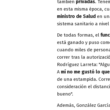
también
privadas
. Tene
en esta misma época, cua
ministro de Salud
en una
sistema sanitario a nivel
De todas formas, el
func
está ganado y puso como
cuando miles de personas
correr tras la autorizac
Rodríguez Larreta: "Algu
A
mí no me gustó lo que
de una estampida. Correr
consideración el distanc
bueno".
Además, González García 