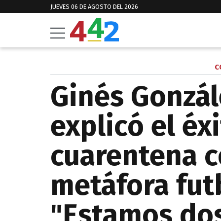
JUEVES 06 DE AGOSTO DEL 2026
C
Ginés Gonzál
explicó el éxi
cuarentena c
metáfora fut
"Estamos dos