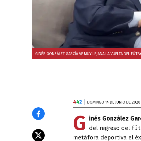
GINÉS GONZÁLEZ GARCÍA VE MUY LEJANA LA VUELTA DEL FÚTB
4
4
2
DOMINGO 14 DE JUNIO DE 2020
G
inés González Gar
del regreso del fút
metáfora deportiva el éx