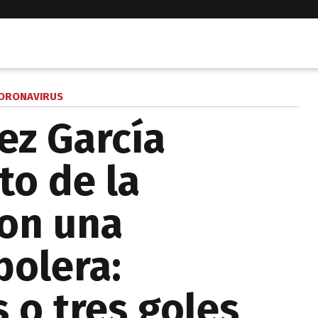
ORONAVIRUS
ez García
to de la
on una
bolera:
 o tres goles