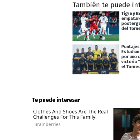
También te puede in
Tigre y 
empataro
posterga
del Torn
Puntajes
Estudian
por uno d
victoria 
el Torne