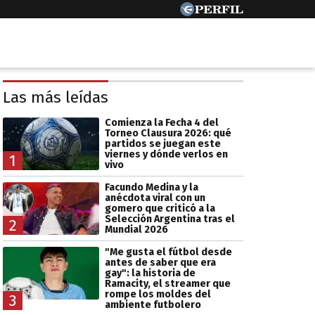
Las más leídas
Comienza la Fecha 4 del
Torneo Clausura 2026: qué
partidos se juegan este
viernes y dónde verlos en
1
vivo
Facundo Medina y la
anécdota viral con un
gomero que criticó a la
Selección Argentina tras el
2
Mundial 2026
"Me gusta el fútbol desde
antes de saber que era
gay": la historia de
Ramacity, el streamer que
rompe los moldes del
3
ambiente futbolero