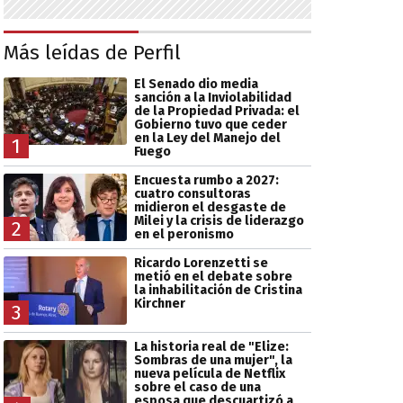
Más leídas de Perfil
El Senado dio media
sanción a la Inviolabilidad
de la Propiedad Privada: el
Gobierno tuvo que ceder
en la Ley del Manejo del
1
Fuego
Encuesta rumbo a 2027:
cuatro consultoras
midieron el desgaste de
Milei y la crisis de liderazgo
2
en el peronismo
Ricardo Lorenzetti se
metió en el debate sobre
la inhabilitación de Cristina
Kirchner
3
La historia real de "Elize:
Sombras de una mujer", la
nueva película de Netflix
sobre el caso de una
esposa que descuartizó a