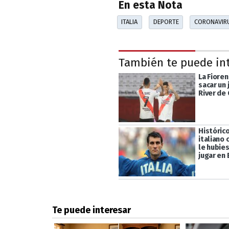
En esta Nota
ITALIA
DEPORTE
CORONAVIR
También te puede in
La Fioren
sacar un 
River de
Históric
italiano
le hubie
jugar en