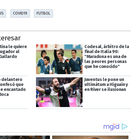
US
COVID19
FUTBOL
teresar
tina le quiere
Codesal, árbitro de la
jugador al
final de Italia 90:
 Gallardo
"Maradona es una de
las peores personas
que he conocido"
o delantero
Juventus le pone un
 confesó que
ultimátum a Higuaín y
se encantado
en River se ilusionan
 Boca