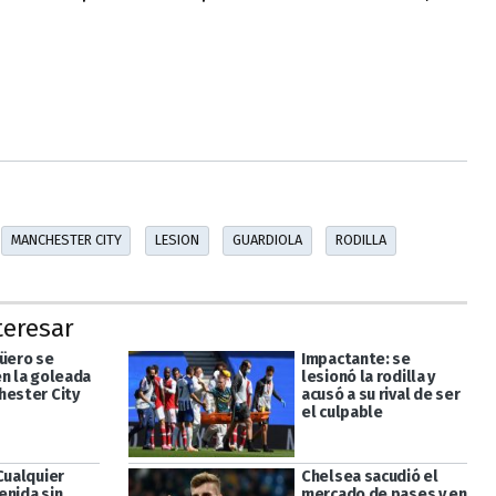
MANCHESTER CITY
LESION
GUARDIOLA
RODILLA
teresar
güero se
Impactante: se
en la goleada
lesionó la rodilla y
hester City
acusó a su rival de ser
el culpable
Cualquier
Chelsea sacudió el
enida sin
mercado de pases y en