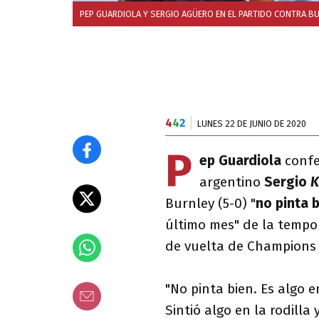
PEP GUARDIOLA Y SERGIO AGÜERO EN EL PARTIDO CONTRA BU
4
4
2
LUNES 22 DE JUNIO DE 2020
P
ep Guardiola
conf
argentino
Sergio
K
Burnley (5-0) "
no pinta 
último mes" de la tempo
de vuelta de Champions 
"No pinta bien. Es algo e
Sintió algo en la rodilla