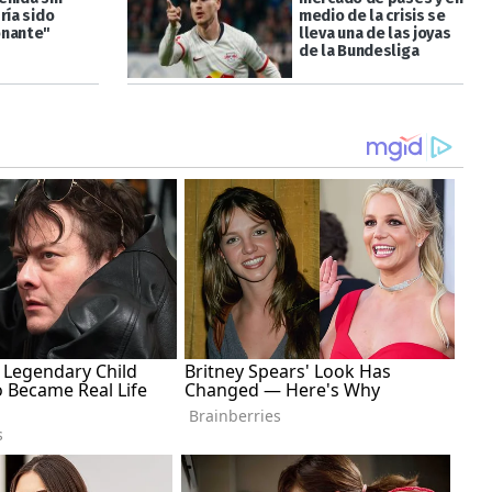
ría sido
medio de la crisis se
onante"
lleva una de las joyas
de la Bundesliga