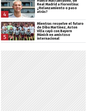
Franco Mastantuono, de
Real Madrid a Fiorentina:
¿Relanzamiento o paso
atrás?
4
Mientras resuelve el futuro
de Dibu Martínez, Aston
Villa cayó con Bayern
Múnich en amistoso
5
internacional