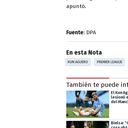
apuntó.
Fuente
: DPA
En esta Nota
KUN AGUERO
PREMIER LEAGUE
También te puede in
El Kun A
lesionó 
del Manc
Bielsa: "
cosa obt