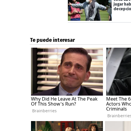
jugar hab
decepci