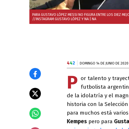
PARA GUSTAVO LÓPEZ MESSI NO FIGURA ENTRE LOS DIEZ MEJ
//INSTAGRAM GUSTAVO LÓPEZ Y NA
| NA
4
4
2
DOMINGO 14 DE JUNIO DE 2020
P
or talento y trayec
futbolista argenti
de la idolatría y el mag
historia con la Selección
para muchos está varios 
Kempes
pero para
Gusta