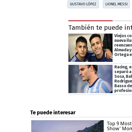
GUSTAVO LÓPEZ
LIONEL MESSI
También te puede in
Viejos c
nueva ilu
reencuen
Almada y
Ortega e
Racing, e
separó a
Sosa, Ba
Rodrígue
Basso de
profesio