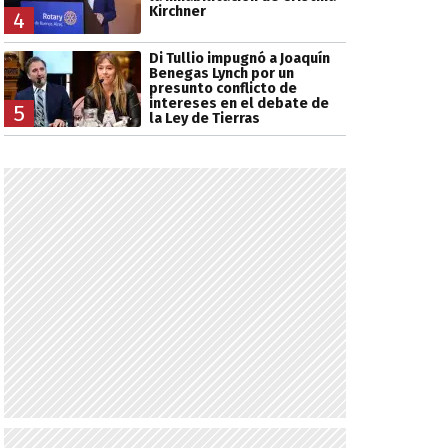
Kirchner
4
Di Tullio impugnó a Joaquín
Benegas Lynch por un
presunto conflicto de
intereses en el debate de
5
la Ley de Tierras