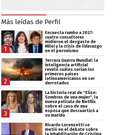
Más leídas de Perfil
Encuesta rumbo a 2027:
cuatro consultoras
midieron el desgaste de
Milei y la crisis de liderazgo
1
en el peronismo
Tercera Guerra Mundial: la
inteligencia artificial
reveló cuáles serían los
primeros países
latinoamericanos en ser
2
derrotados
La historia real de "Elize:
Sombras de una mujer", la
nueva película de Netflix
sobre el caso de una
esposa que descuartizó a
3
su marido
Ricardo Lorenzetti se
metió en el debate sobre
la inhabilitación de Cristina