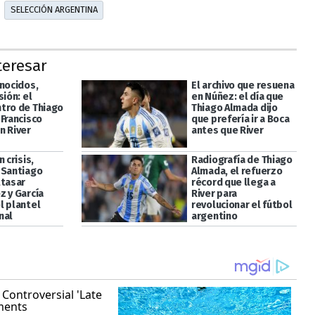
SELECCIÓN ARGENTINA
teresar
onocidos,
El archivo que resuena
sión: el
en Núñez: el día que
tro de Thiago
Thiago Almada dijo
 Francisco
que prefería ir a Boca
n River
antes que River
n crisis,
Radiografía de Thiago
 Santiago
Almada, el refuerzo
ltasar
récord que llega a
z y García
River para
l plantel
revolucionar el fútbol
nal
argentino