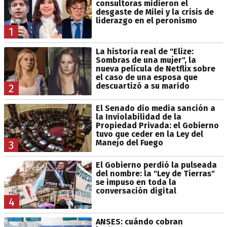
consultoras midieron el
desgaste de Milei y la crisis de
liderazgo en el peronismo
1
La historia real de "Elize:
Sombras de una mujer", la
nueva película de Netflix sobre
el caso de una esposa que
descuartizó a su marido
2
El Senado dio media sanción a
la Inviolabilidad de la
Propiedad Privada: el Gobierno
tuvo que ceder en la Ley del
Manejo del Fuego
3
El Gobierno perdió la pulseada
del nombre: la "Ley de Tierras"
se impuso en toda la
conversación digital
4
ANSES: cuándo cobran