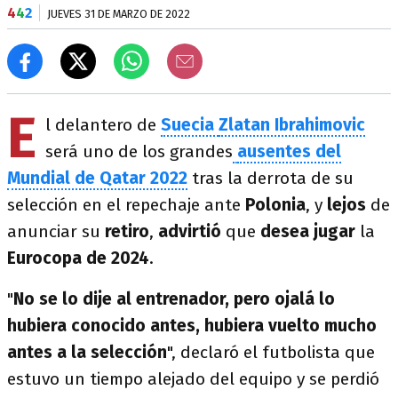
4
4
2
JUEVES 31 DE MARZO DE 2022
E
l delantero de
Suecia
Zlatan Ibrahimovic
será uno de los grandes
ausentes del
Mundial de Qatar 2022
tras la derrota de su
selección en el repechaje ante
Polonia
, y
lejos
de
anunciar su
retiro
,
advirtió
que
desea jugar
la
Eurocopa de 2024
.
"
No se lo dije al entrenador, pero ojalá lo
hubiera conocido antes, hubiera vuelto mucho
antes a la selección
", declaró el futbolista que
estuvo un tiempo alejado del equipo y se perdió