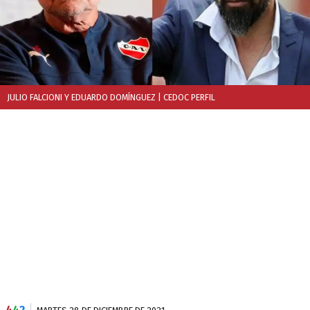
JULIO FALCIONI Y EDUARDO DOMÍNGUEZ
| CEDOC PERFIL
4
4
2