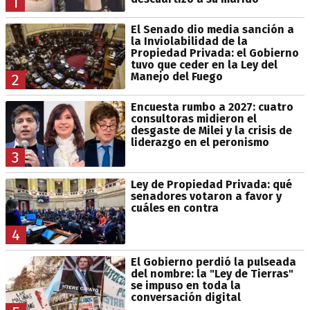
1
El Senado dio media sanción a
la Inviolabilidad de la
Propiedad Privada: el Gobierno
tuvo que ceder en la Ley del
Manejo del Fuego
2
Encuesta rumbo a 2027: cuatro
consultoras midieron el
desgaste de Milei y la crisis de
liderazgo en el peronismo
3
Ley de Propiedad Privada: qué
senadores votaron a favor y
cuáles en contra
4
El Gobierno perdió la pulseada
del nombre: la "Ley de Tierras"
se impuso en toda la
conversación digital