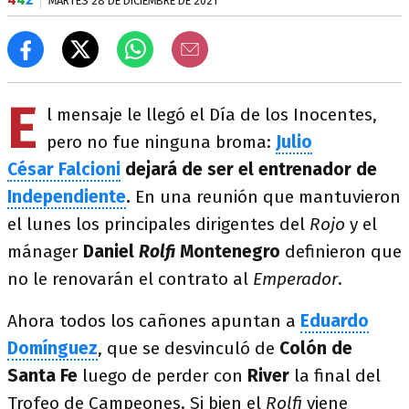
MARTES 28 DE DICIEMBRE DE 2021
E
l mensaje le llegó el Día de los Inocentes,
pero no fue ninguna broma:
Julio
César Falcioni
dejará de ser el entrenador de
Independiente
.
En una reunión que mantuvieron
el lunes los principales dirigentes del
Rojo
y el
mánager
Daniel
Rolfi
Montenegro
definieron que
no le renovarán el contrato al
Emperador
.
Ahora todos los cañones apuntan a
Eduardo
Domínguez
, que se desvinculó de
Colón de
Santa Fe
luego de perder con
River
la final del
Trofeo de Campeones. Si bien el
Rolfi
viene