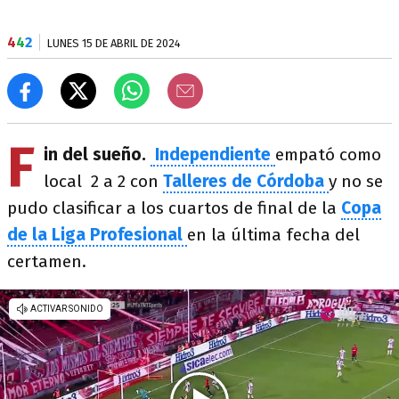
4
4
2
LUNES 15 DE ABRIL DE 2024
F
in del sueño.
Independiente
empató como
local 2 a 2 con
Talleres de Córdoba
y no se
pudo clasificar a los cuartos de final de la
Copa
de la Liga Profesional
en la última fecha del
certamen.