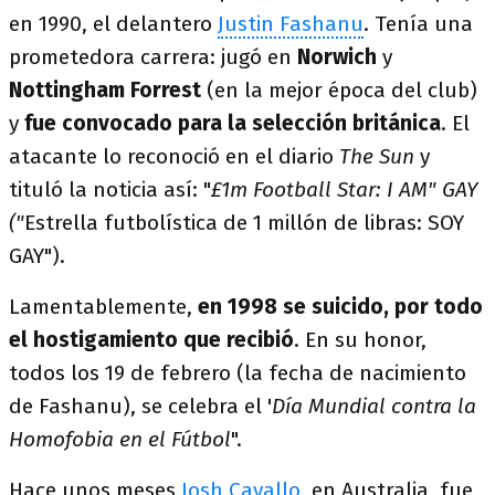
en 1990, el delantero
Justin Fashanu
. Tenía una
prometedora carrera: jugó en
Norwich
y
Nottingham Forrest
(en la mejor época del club)
y
fue convocado para la selección británica
. El
atacante lo reconoció en el diario
The Sun
y
tituló la noticia así: "
£1m Football Star: I AM" GAY
("
Estrella futbolística de 1 millón de libras: SOY
GAY").
Lamentablemente,
en 1998 se suicido, por todo
el hostigamiento que recibió
. En su honor,
todos los 19 de febrero (la fecha de nacimiento
de Fashanu), se celebra el '
Día Mundial contra la
Homofobia en el Fútbol
".
Hace unos meses
Josh Cavallo
, en Australia, fue