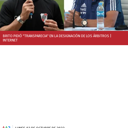
BRITO PIDIÓ "TRANSPARECIA" EN LA DESIGNACIÓN DE LOS ÁRBITROS
|
INTERNET
4
4
2