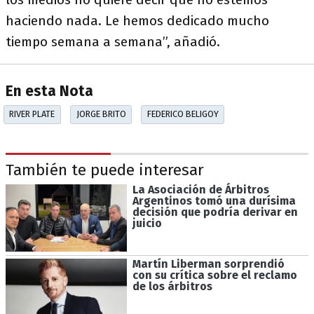
haciendo nada. Le hemos dedicado mucho
tiempo semana a semana”, añadió.
En esta Nota
RIVER PLATE
JORGE BRITO
FEDERICO BELIGOY
También te puede interesar
La Asociación de Árbitros
Argentinos tomó una durísima
decisión que podría derivar en
juicio
Martín Liberman sorprendió
con su crítica sobre el reclamo
de los árbitros