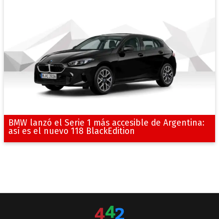
BMW lanzó el Serie 1 más accesible de Argentina:
así es el nuevo 118 BlackEdition