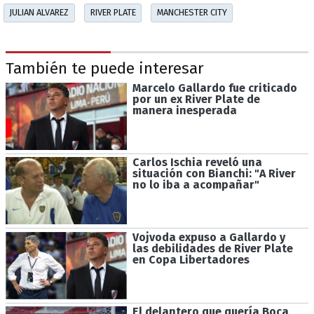
JULIAN ALVAREZ
RIVER PLATE
MANCHESTER CITY
También te puede interesar
Marcelo Gallardo fue criticado
por un ex River Plate de
manera inesperada
Carlos Ischia reveló una
situación con Bianchi: "A River
no lo iba a acompañar"
Vojvoda expuso a Gallardo y
las debilidades de River Plate
en Copa Libertadores
El delantero que quería Boca