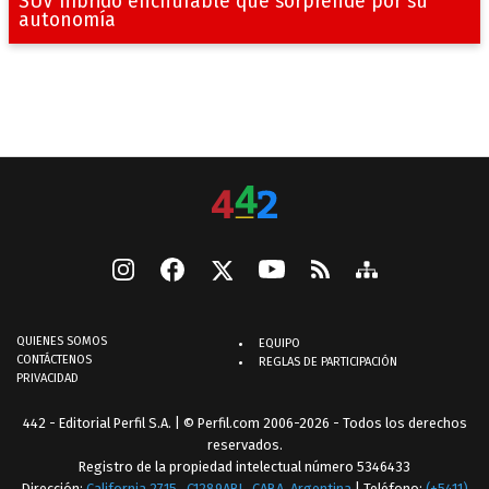
SUV híbrido enchufable que sorprende por su
autonomía
QUIENES SOMOS
EQUIPO
CONTÁCTENOS
REGLAS DE PARTICIPACIÓN
PRIVACIDAD
442 - Editorial Perfil S.A.
| © Perfil.com 2006-2026 - Todos los derechos
reservados.
Registro de la propiedad intelectual número 5346433
Dirección:
California 2715
,
C1289ABI
,
CABA, Argentina
| Teléfono:
(+5411)