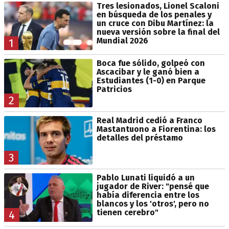
Tres lesionados, Lionel Scaloni
en búsqueda de los penales y
un cruce con Dibu Martínez: la
nueva versión sobre la final del
Mundial 2026
1
Boca fue sólido, golpeó con
Ascacibar y le ganó bien a
Estudiantes (1-0) en Parque
Patricios
2
Real Madrid cedió a Franco
Mastantuono a Fiorentina: los
detalles del préstamo
3
Pablo Lunati liquidó a un
jugador de River: "pensé que
había diferencia entre los
blancos y los 'otros', pero no
tienen cerebro"
4