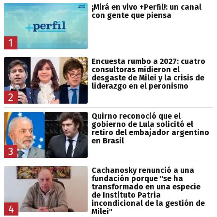
¡Mirá en vivo +Perfil!: un canal
con gente que piensa
1
Encuesta rumbo a 2027: cuatro
consultoras midieron el
desgaste de Milei y la crisis de
liderazgo en el peronismo
2
Quirno reconoció que el
gobierno de Lula solicitó el
retiro del embajador argentino
en Brasil
3
Cachanosky renunció a una
fundación porque "se ha
transformado en una especie
de Instituto Patria
incondicional de la gestión de
4
Milei"