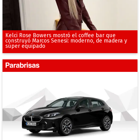
Kelci Rose Bowers mostró el coffee bar que
construyó Marcos Senesi: moderno, de madera y
súper equipado