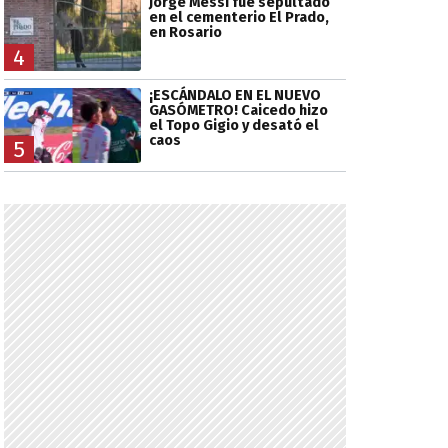
Jorge Messi fue sepultado
en el cementerio El Prado,
en Rosario
4
¡ESCÁNDALO EN EL NUEVO
GASÓMETRO! Caicedo hizo
el Topo Gigio y desató el
caos
5