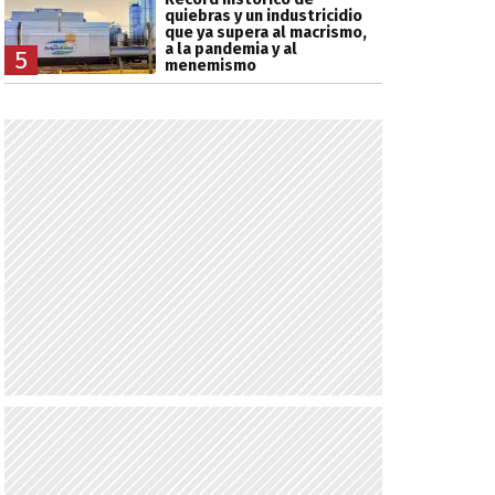
quiebras y un industricidio
que ya supera al macrismo,
a la pandemia y al
5
menemismo