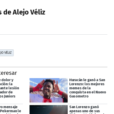
 de Alejo Véliz
JO VÉLIZ
teresar
 dolor y
Huracán le ganó a San
ción: la
Lorenzo: los mejores
iante lesión
memes de la
gador de
conquista en el Nuevo
os Juniors
Gasometro
vo mensaje
San Lorenzo ganó
 Pekerman le
apenas uno de sus