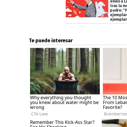
envió a L
tras la m
padre: “
ejemplar,
ejemplar