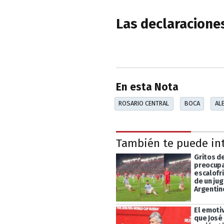
Las declaraciones
En esta Nota
ROSARIO CENTRAL
BOCA
ALE
También te puede in
Gritos de
preocupa
escalofr
de un ju
Argentin
El emoti
que José