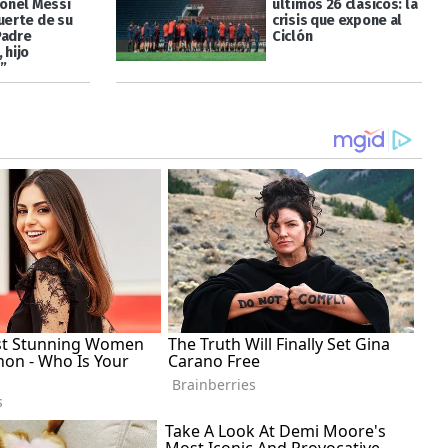
ionel Messi
últimos 26 clásicos: la
uerte de su
crisis que expone al
Padre
Ciclón
 hijo
”