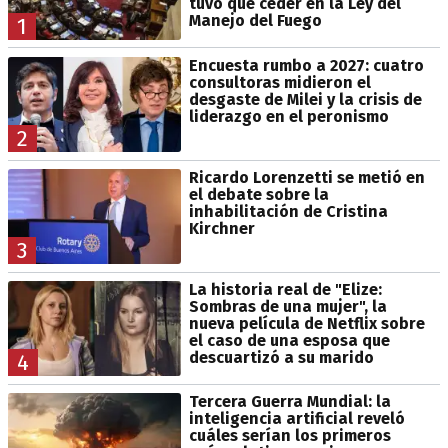
tuvo que ceder en la Ley del
Manejo del Fuego
1
Encuesta rumbo a 2027: cuatro
consultoras midieron el
desgaste de Milei y la crisis de
liderazgo en el peronismo
2
Ricardo Lorenzetti se metió en
el debate sobre la
inhabilitación de Cristina
Kirchner
3
La historia real de "Elize:
Sombras de una mujer", la
nueva película de Netflix sobre
el caso de una esposa que
descuartizó a su marido
4
Tercera Guerra Mundial: la
inteligencia artificial reveló
cuáles serían los primeros