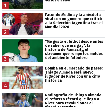
verlos en vivo
1
Facundo Medina y la anécdota
viral con un gomero que criticó
a la Selección Argentina tras el
Mundial 2026
2
"Me gusta el fútbol desde antes
de saber que era gay": la
historia de Ramacity, el
streamer que rompe los moldes
del ambiente futbolero
3
Bomba en el mercado de pases:
Thiago Almada será nuevo
jugador de River con una cifra
histórica
4
Radiografía de Thiago Almada,
el refuerzo récord que llega a
River para revolucionar el