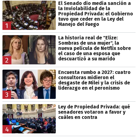
El Senado dio media sanción a
la Inviolabilidad de la
Propiedad Privada: el Gobierno
tuvo que ceder en la Ley del
Manejo del Fuego
1
La historia real de "Elize:
Sombras de una mujer", la
nueva película de Netflix sobre
el caso de una esposa que
descuartizó a su marido
2
Encuesta rumbo a 2027: cuatro
consultoras midieron el
desgaste de Milei y la crisis de
liderazgo en el peronismo
3
Ley de Propiedad Privada: qué
senadores votaron a favor y
cuáles en contra
4