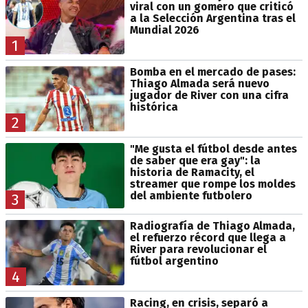
viral con un gomero que criticó
a la Selección Argentina tras el
Mundial 2026
1
Bomba en el mercado de pases:
Thiago Almada será nuevo
jugador de River con una cifra
histórica
2
"Me gusta el fútbol desde antes
de saber que era gay": la
historia de Ramacity, el
streamer que rompe los moldes
del ambiente futbolero
3
Radiografía de Thiago Almada,
el refuerzo récord que llega a
River para revolucionar el
fútbol argentino
4
Racing, en crisis, separó a