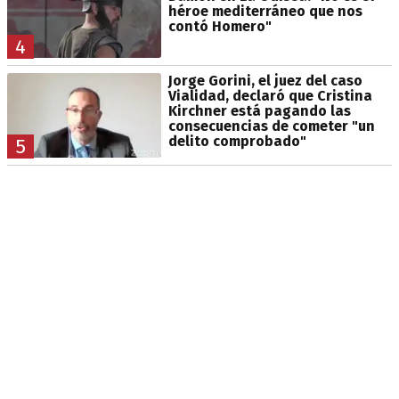
héroe mediterráneo que nos
contó Homero"
4
Jorge Gorini, el juez del caso
Vialidad, declaró que Cristina
Kirchner está pagando las
consecuencias de cometer "un
delito comprobado"
5