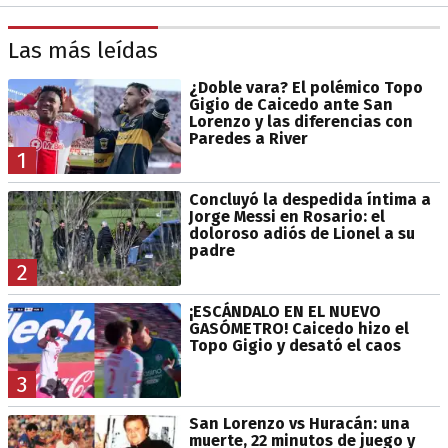
Las más leídas
¿Doble vara? El polémico Topo
Gigio de Caicedo ante San
Lorenzo y las diferencias con
Paredes a River
1
Concluyó la despedida íntima a
Jorge Messi en Rosario: el
doloroso adiós de Lionel a su
padre
2
¡ESCÁNDALO EN EL NUEVO
GASÓMETRO! Caicedo hizo el
Topo Gigio y desató el caos
3
San Lorenzo vs Huracán: una
muerte, 22 minutos de juego y