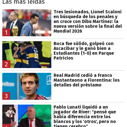
Las más leídas
Tres lesionados, Lionel Scaloni
en búsqueda de los penales y
un cruce con Dibu Martínez: la
nueva versión sobre la final del
Mundial 2026
1
Boca fue sólido, golpeó con
Ascacibar y le ganó bien a
Estudiantes (1-0) en Parque
Patricios
2
Real Madrid cedió a Franco
Mastantuono a Fiorentina: los
detalles del préstamo
3
Pablo Lunati liquidó a un
jugador de River: "pensé que
había diferencia entre los
blancos y los 'otros', pero no
tienen cerebro"