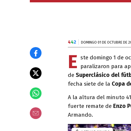
4
4
2
DOMINGO 01 DE OCTUBRE DE 2
E
ste domingo 1 de oc
paralizaron para ap
de
Superclásico del fút
fecha siete de la
Copa de
A la altura del minuto 4
fuerte remate de
Enzo P
Armando.