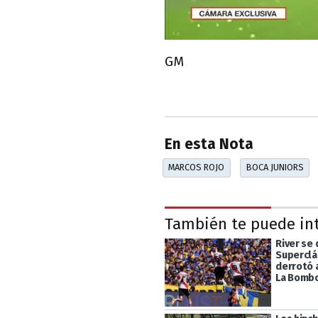
GM
En esta Nota
MARCOS ROJO
BOCA JUNIORS
También te puede in
River se
Superclá
derrotó 
La Bomb