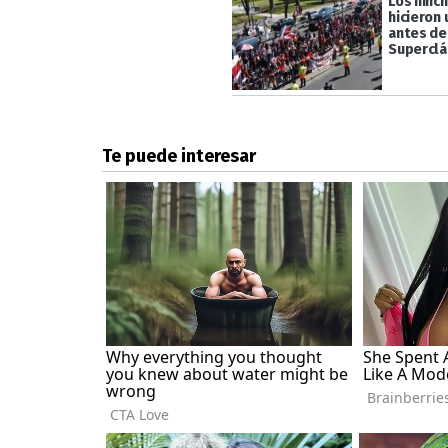
Los hinch
hicieron
antes de
Superclá