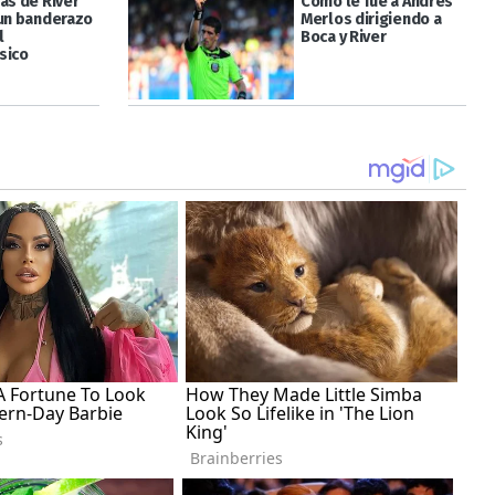
as de River
Cómo le fue a Andrés
 un banderazo
Merlos dirigiendo a
l
Boca y River
sico