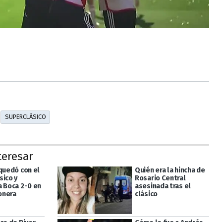
SUPERCLÁSICO
teresar
 quedó con el
Quién era la hincha de
sico y
Rosario Central
a Boca 2-0 en
asesinada tras el
onera
clásico