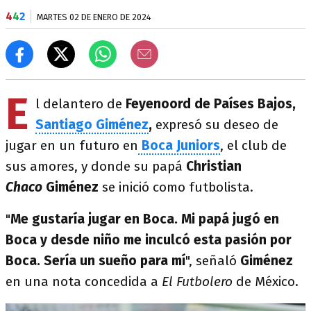
4
4
2
MARTES 02 DE ENERO DE 2024
E
l delantero de
Feyenoord de Países Bajos,
Santiago Giménez
,
expresó su deseo de
jugar en un futuro en
Boca Juniors
, el club de
sus amores, y donde su papá
Christian
Chaco
Giménez
se inició como futbolista.
"
Me gustaría jugar en Boca. Mi papá jugó en
Boca y desde niño me inculcó esta pasión por
Boca. Sería un sueño para mí
", señaló
Giménez
en una nota concedida a
El Futbolero
de México.