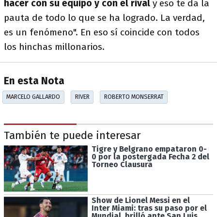
hacer con su equipo y con el rival
y eso te da la
pauta de todo lo que se ha logrado. La verdad,
es un fenómeno". En eso sí coincide con todos
los hinchas millonarios.
En esta Nota
MARCELO GALLARDO
RIVER
ROBERTO MONSERRAT
También te puede interesar
Tigre y Belgrano empataron 0-
0 por la postergada Fecha 2 del
Torneo Clausura
Show de Lionel Messi en el
Inter Miami: tras su paso por el
Mundial, brilló ante San Luis