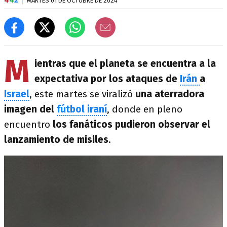
MARTES 01 DE OCTUBRE DE 2024
M
ientras que el planeta se encuentra a la
expectativa por los ataques de
Irán
a
Israel
, este martes se viralizó
una aterradora
imagen del
fútbol iraní
, donde en pleno
encuentro
los fanáticos pudieron observar el
lanzamiento de misiles
.