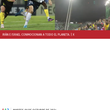
IRÁN E ISRAEL CONMOCIONAN A TODO EL PLANETA.
| X
4
4
2