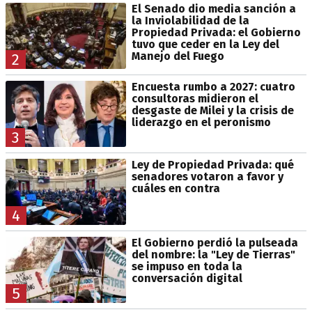
El Senado dio media sanción a
la Inviolabilidad de la
Propiedad Privada: el Gobierno
tuvo que ceder en la Ley del
Manejo del Fuego
2
Encuesta rumbo a 2027: cuatro
consultoras midieron el
desgaste de Milei y la crisis de
liderazgo en el peronismo
3
Ley de Propiedad Privada: qué
senadores votaron a favor y
cuáles en contra
4
El Gobierno perdió la pulseada
del nombre: la "Ley de Tierras"
se impuso en toda la
conversación digital
5