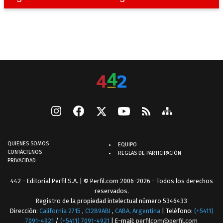
QUIENES SOMOS
EQUIPO
CONTÁCTENOS
REGLAS DE PARTICIPACIÓN
PRIVACIDAD
442 - Editorial Perfil S.A.
| © Perfil.com 2006-2026 - Todos los derechos
reservados.
Registro de la propiedad intelectual número 5346433
Dirección:
California 2715
,
C1289ABI
,
CABA, Argentina
| Teléfono:
(+5411)
7091-4921
/
(+5411) 7091-4921
| E-mail:
perfilcom@perfil.com