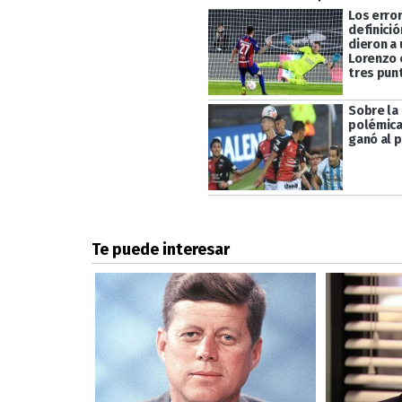
Los error
definició
dieron a 
Lorenzo 
tres pun
Sobre la 
polémica
ganó al 