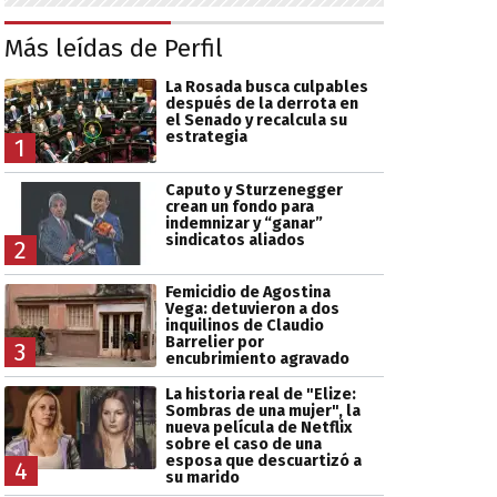
Más leídas de Perfil
La Rosada busca culpables
después de la derrota en
el Senado y recalcula su
estrategia
1
Caputo y Sturzenegger
crean un fondo para
indemnizar y “ganar”
sindicatos aliados
2
Femicidio de Agostina
Vega: detuvieron a dos
inquilinos de Claudio
Barrelier por
3
encubrimiento agravado
La historia real de "Elize:
Sombras de una mujer", la
nueva película de Netflix
sobre el caso de una
esposa que descuartizó a
4
su marido