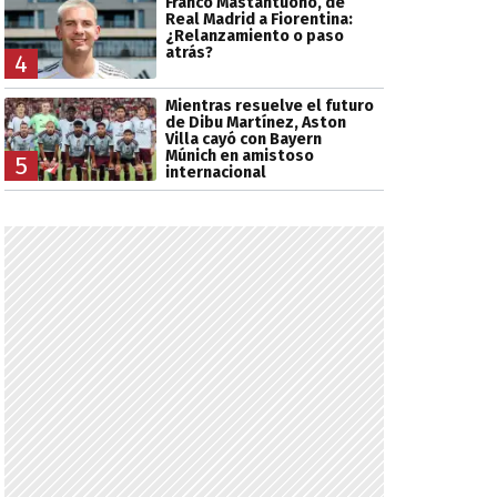
Franco Mastantuono, de
Real Madrid a Fiorentina:
¿Relanzamiento o paso
atrás?
4
Mientras resuelve el futuro
de Dibu Martínez, Aston
Villa cayó con Bayern
Múnich en amistoso
5
internacional