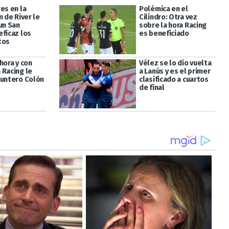
es en la
Polémica en el
n de River le
Cilindro: Otra vez
un San
sobre la hora Racing
eficaz los
es beneficiado
tos
hora y con
Vélez se lo dio vuelta
 Racing le
a Lanús y es el primer
puntero Colón
clasificado a cuartos
de final