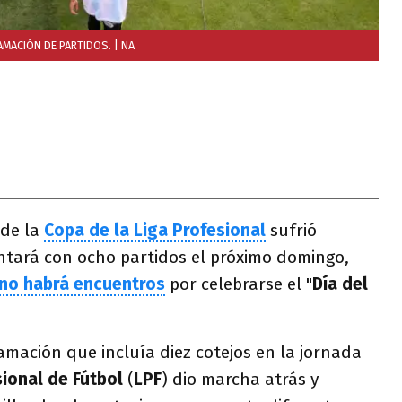
AMACIÓN DE PARTIDOS.
| NA
 de la
Copa de la Liga Profesional
sufrió
ntará con ocho partidos el próximo domingo,
 no habrá encuentros
por celebrarse el "
Día del
mación que incluía diez cotejos en la jornada
sional de Fútbol
(
LPF
) dio marcha atrás y