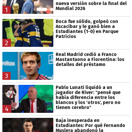
nueva versión sobre la final del
Mundial 2026
1
Boca fue sólido, golpeó con
Ascacibar y le ganó bien a
Estudiantes (1-0) en Parque
Patricios
2
Real Madrid cedió a Franco
Mastantuono a Fiorentina: los
detalles del préstamo
3
Pablo Lunati liquidó a un
jugador de River: "pensé que
había diferencia entre los
blancos y los 'otros', pero no
tienen cerebro"
4
Baja inesperada en
Estudiantes: Por qué Fernando
Muslera abandonó la