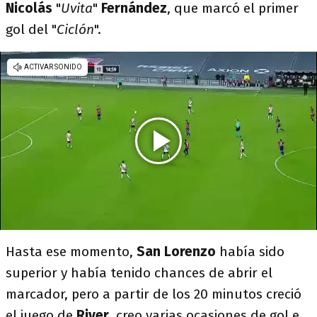
Nicolás
"
Uvita
"
Fernández
, que marcó el primer
gol del "
Ciclón
".
Hasta ese momento,
San Lorenzo
había sido
superior y había tenido chances de abrir el
marcador, pero a partir de los 20 minutos creció
el juego de
River
, creo varias ocasiones de gol e