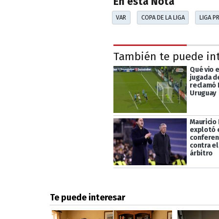
En esta Nota
VAR
COPA DE LA LIGA
LIGA P
También te puede in
Qué vio e
jugada d
reclamó 
Uruguay
Mauricio
explotó 
conferen
contra el
árbitro