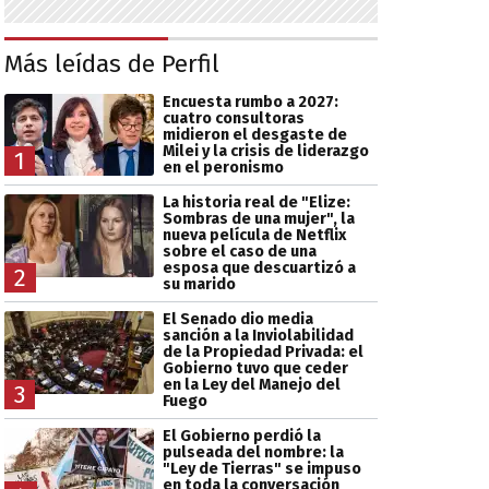
Más leídas de Perfil
Encuesta rumbo a 2027:
cuatro consultoras
midieron el desgaste de
Milei y la crisis de liderazgo
1
en el peronismo
La historia real de "Elize:
Sombras de una mujer", la
nueva película de Netflix
sobre el caso de una
esposa que descuartizó a
2
su marido
El Senado dio media
sanción a la Inviolabilidad
de la Propiedad Privada: el
Gobierno tuvo que ceder
en la Ley del Manejo del
3
Fuego
El Gobierno perdió la
pulseada del nombre: la
"Ley de Tierras" se impuso
en toda la conversación