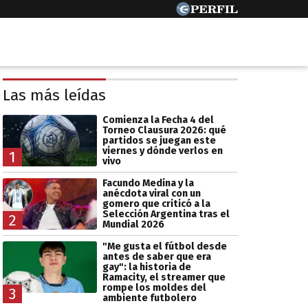
Las más leídas
Comienza la Fecha 4 del
Torneo Clausura 2026: qué
partidos se juegan este
viernes y dónde verlos en
1
vivo
Facundo Medina y la
anécdota viral con un
gomero que criticó a la
Selección Argentina tras el
2
Mundial 2026
"Me gusta el fútbol desde
antes de saber que era
gay": la historia de
Ramacity, el streamer que
rompe los moldes del
3
ambiente futbolero