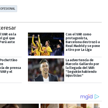
ROFESIONAL
teresar
l VAR en la
Con el VAR como
el gol que
protagonista,
Perú ante
Barcelona destrozó a
Real Madrid y se pone
a tiro por La Liga
 Pochettino
La advertencia de
en
Marcelo Gallardo por
cia de prensa
la llegada del VAR:
 VAR y el
"Seguirán habiendo
injusticias"