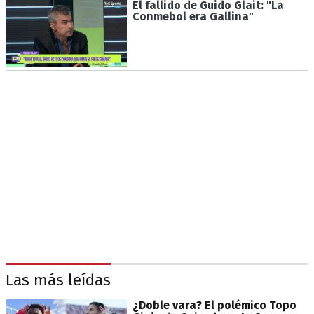
El fallido de Guido Glait: "La
Conmebol era Gallina"
Las más leídas
¿Doble vara? El polémico Topo