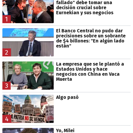
fallado" debe tomar una
decisión crucial sobre
Eurnekian y sus negocios
1
El Banco Central no pudo dar
precisiones sobre un sobrante
de $4 billones: "En algún lado
están"
2
La empresa que se le plantó a
Estados Unidos y hace
negocios con China en Vaca
Muerta
3
Algo pasó
4
Yo, Milei