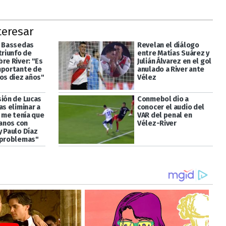
teresar
n Bassedas
Revelan el diálogo
triunfo de
entre Matías Suárez y
re River: "Es
Julián Álvarez en el gol
mportante de
anulado a River ante
mos diez años"
Vélez
sión de Lucas
Conmebol dio a
as eliminar a
conocer el audio del
i me tenía que
VAR del penal en
manos con
Vélez-River
y Paulo Díaz
 problemas"