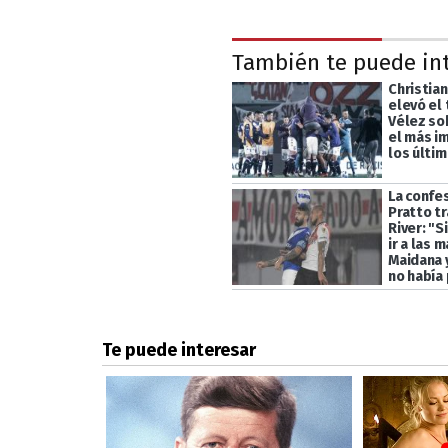
También te puede in
Christia
elevó el 
Vélez sob
el más i
los últi
La confe
Pratto tr
River: "S
ir a las 
Maidana 
no había