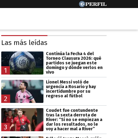
Las más leídas
Continúa la Fecha 4 del
Torneo Clausura 2026: qué
partidos se juegan este
domingo y dónde verlos en
1
vivo
Lionel Messi voló de
urgencia a Rosario y hay
incertidumbre por su
regreso al fútbol
2
Coudet fue contundente
tras la sexta derrota de
River: “Si no se empiezan a
dar los resultados, no le
3
voy a hacer mal a River”