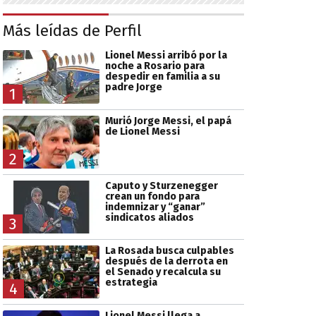
Más leídas de Perfil
Lionel Messi arribó por la
noche a Rosario para
despedir en familia a su
padre Jorge
1
Murió Jorge Messi, el papá
de Lionel Messi
2
Caputo y Sturzenegger
crean un fondo para
indemnizar y “ganar”
sindicatos aliados
3
La Rosada busca culpables
después de la derrota en
el Senado y recalcula su
estrategia
4
Lionel Messi llega a