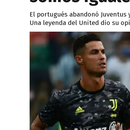
El portugués abandonó Juventus y
Una leyenda del United dio su opi