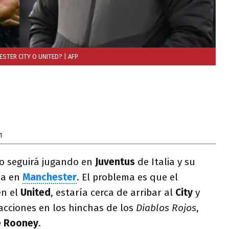
ESTER CITY O UNITED?
| AFP
1
o seguirá jugando en
Juventus
de Italia y su
ía en
Manchester
. El problema es que el
en el
United
, estaría cerca de arribar al
City
y
acciones en los hinchas de los
Diablos Rojos
,
 Rooney
.