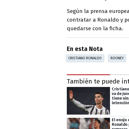
Según la prensa europea,
contratar a Ronaldo y p
quedarse con la ficha.
En esta Nota
CRISTIANO RONALDO
ROONEY
También te puede in
Cristian
va de Juv
tiene ni
intención
El enojo 
Ronaldo 