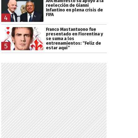
AFA manifestó su apoyo a la
reelección de Gianni
Infantino en plena crisis de
FIFA
4
Franco Mastantuono fue
presentado en Fiorentina y
se suma a los
entrenamientos: “Feliz de
5
estar aquí”