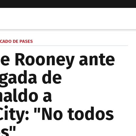
CADO DE PASES
de Rooney ante
egada de
naldo a
ity: "No todos
s"