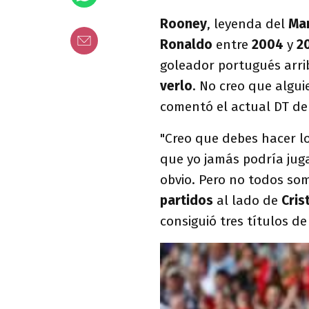
Rooney
, leyenda del
Man
Ronaldo
entre
2004
y
2
goleador portugués arribe
verlo
. No creo que alguie
comentó el actual DT de
"Creo que debes hacer lo
que yo jamás podría jug
obvio. Pero no todos so
partidos
al lado de
Cris
consiguió tres títulos 