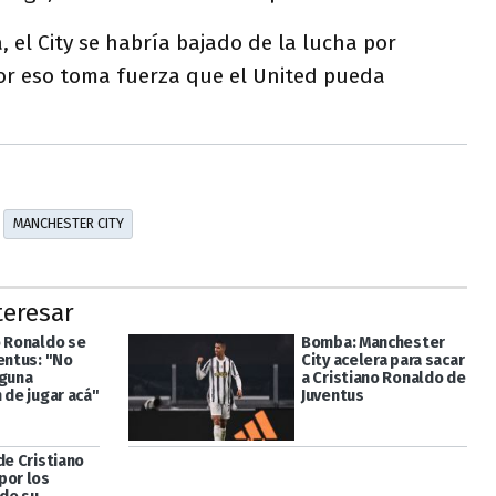
 el City se habría bajado de la lucha por
or eso toma fuerza que el United pueda
MANCHESTER CITY
teresar
o Ronaldo se
Bomba: Manchester
entus: "No
City acelera para sacar
nguna
a Cristiano Ronaldo de
 de jugar acá"
Juventus
de Cristiano
por los